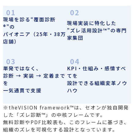
現場を診る“覆面診断
現場実装に特化した
®”の
"ズレ活用設計™"の専門
パイオニア（25年・38万
家集団
店舗）
単発ではなく、
KPI・仕組み・感情すべ
診断 → 実装 → 定着まで
てを
を
設計できる組織変革ノウ
一気通貫で支援
ハウ
※theVISION framework™は、セオンが独自開発
した「ズレ診断™」の中核フレームです。
無料診断やPDF比較表も、このフレームに基づき、
組織のズレを可視化する設計となっています。