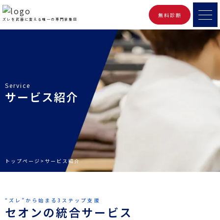
無料診断
ズレを武器に変える唯一の専門家集団
Service
サービス紹介
トップページ
>
サービス紹介
“ズレ”から始まる3ステップ支援
セオンの統合サービス