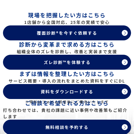
現場を把握したい方はこちら
1店舗から全国対応、25年の実績で安心
覆面診断®を今すぐ依頼する
診断から変革まで求める方はこちら
組織全体のズレを診断し、改善と実装まで支援
ズレ診断™を体験する
まずは情報を整理したい方はこちら
サービス概要・導入の流れをまとめた資料をすぐにDL
資料をダウンロードする
※資料はフォーム送信後にご案内いたします
ご相談を希望される方はこちら
打ち合わせでは、貴社の課題に近い事例や改善策もご紹介
します
無料相談を予約する