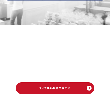
92
平均売上
継続率
+15
94.7
%が
%
%
成果を実感
セオンは1999年、
日本初の覆面調査専門会社として創業。
25年以上にわたり、覆面診断®を通じて
全国38万件超の現場を支援してきました。
※ 覆面診断®も、1店舗から全国対応可能です。
3分で無料診断を始める